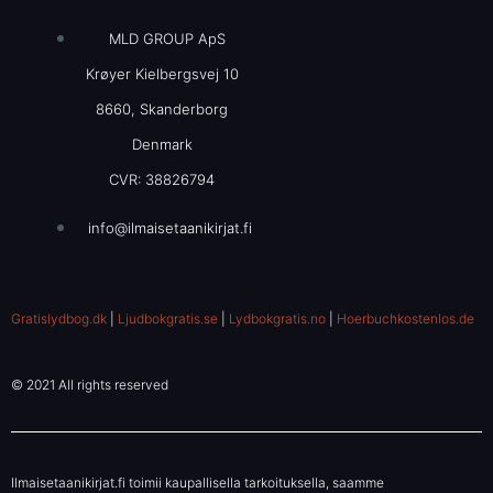
MLD GROUP ApS
Krøyer Kielbergsvej 10
8660, Skanderborg
Denmark
CVR: 38826794
info@ilmaisetaanikirjat.fi
Gratislydbog.dk
|
Ljudbokgratis.se
|
Lydbokgratis.no
|
Hoerbuchkostenlos.de
© 2021 All rights reserved
Ilmaisetaanikirjat.fi toimii kaupallisella tarkoituksella, saamme