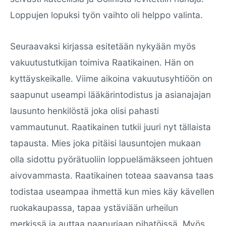
Loppujen lopuksi työn vaihto oli helppo valinta.
Seuraavaksi kirjassa esitetään nykyään myös
vakuutustutkijan toimiva Raatikainen. Hän on
kyttäyskeikalle. Viime aikoina vakuutusyhtiöön on
saapunut useampi lääkärintodistus ja asianajajan
lausunto henkilöstä joka olisi pahasti
vammautunut. Raatikainen tutkii juuri nyt tällaista
tapausta. Mies joka pitäisi lausuntojen mukaan
olla sidottu pyörätuoliin loppuelämäkseen johtuen
aivovammasta. Raatikainen toteaa saavansa taas
todistaa useampaa ihmettä kun mies käy kävellen
ruokakaupassa, tapaa ystäviään urheilun
merkissä ja auttaa naapuriaan pihatöissä. Myös