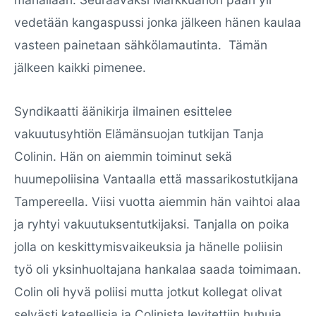
vedetään kangaspussi jonka jälkeen hänen kaulaa
vasteen painetaan sähkölamautinta. Tämän
jälkeen kaikki pimenee.
Syndikaatti äänikirja ilmainen esittelee
vakuutusyhtiön Elämänsuojan tutkijan Tanja
Colinin. Hän on aiemmin toiminut sekä
huumepoliisina Vantaalla että massarikostutkijana
Tampereella. Viisi vuotta aiemmin hän vaihtoi alaa
ja ryhtyi vakuutuksentutkijaksi. Tanjalla on poika
jolla on keskittymisvaikeuksia ja hänelle poliisin
työ oli yksinhuoltajana hankalaa saada toimimaan.
Colin oli hyvä poliisi mutta jotkut kollegat olivat
selvästi kateellisia ja Colinista levitettiin huhuja.