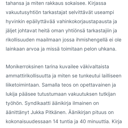
tahansa ja miten rakkaus sokaisee. Kirjassa
vakuutusyhtiön tarkastajat selvittävät useampi
hyvinkin epäilyttävää vahinkokorjaustapausta ja
jäljet johtavat heitä oman yhtiönsä tarkastajiin ja
rikollisuuden maailmaan jossa ihmishengellä ei ole
lainkaan arvoa ja missä toimitaan pelon uhkana.
Monikerroksinen tarina kuvailee väkivaltaista
ammattirikollisuutta ja miten se tunkeutui lailliseen
liiketoimintaan. Samalla teos on opettavainen ja
lukija pääsee tutustumaan vakuutuksen tutkijan
työhön. Syndikaatti äänikirja ilmainen on
äänittänyt Jukka Pitkänen. Äänikirjan pituus on
kokonaisuudessaan 14 tuntia ja 40 minuuttia. Kirja