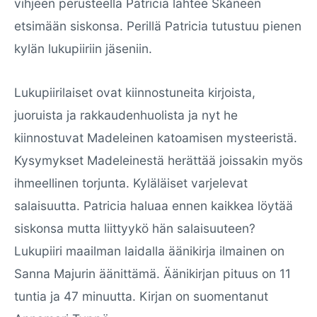
vihjeen perusteella Patricia lähtee Skåneen
etsimään siskonsa. Perillä Patricia tutustuu pienen
kylän lukupiiriin jäseniin.
Lukupiirilaiset ovat kiinnostuneita kirjoista,
juoruista ja rakkaudenhuolista ja nyt he
kiinnostuvat Madeleinen katoamisen mysteeristä.
Kysymykset Madeleinestä herättää joissakin myös
ihmeellinen torjunta. Kyläläiset varjelevat
salaisuutta. Patricia haluaa ennen kaikkea löytää
siskonsa mutta liittyykö hän salaisuuteen?
Lukupiiri maailman laidalla äänikirja ilmainen on
Sanna Majurin äänittämä. Äänikirjan pituus on 11
tuntia ja 47 minuutta. Kirjan on suomentanut