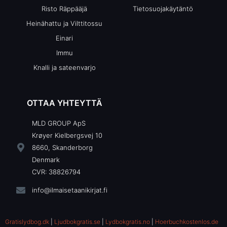
Risto Räppääjä
Tietosuojakäytäntö
Heinähattu ja Vilttitossu
Einari
Immu
Knalli ja sateenvarjo
OTTAA YHTEYTTÄ
MLD GROUP ApS
Krøyer Kielbergsvej 10
8660, Skanderborg
Denmark
CVR: 38826794
info@ilmaisetaanikirjat.fi
Gratislydbog.dk
|
Ljudbokgratis.se
|
Lydbokgratis.no
|
Hoerbuchkostenlos.de