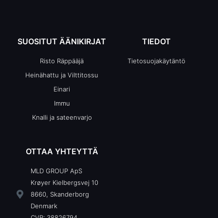
SUOSITUT ÄÄNIKIRJAT
TIEDOT
Risto Räppääjä
Tietosuojakäytäntö
Heinähattu ja Vilttitossu
Einari
Immu
Knalli ja sateenvarjo
OTTAA YHTEYTTÄ
MLD GROUP ApS
Krøyer Kielbergsvej 10
8660, Skanderborg
Denmark
CVR: 38826794