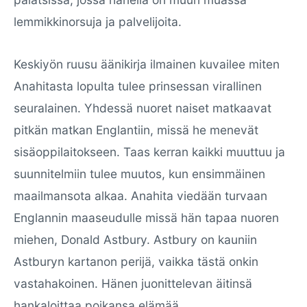
lemmikkinorsuja ja palvelijoita.
Keskiyön ruusu äänikirja ilmainen kuvailee miten
Anahitasta lopulta tulee prinsessan virallinen
seuralainen. Yhdessä nuoret naiset matkaavat
pitkän matkan Englantiin, missä he menevät
sisäoppilaitokseen. Taas kerran kaikki muuttuu ja
suunnitelmiin tulee muutos, kun ensimmäinen
maailmansota alkaa. Anahita viedään turvaan
Englannin maaseudulle missä hän tapaa nuoren
miehen, Donald Astbury. Astbury on kauniin
Astburyn kartanon perijä, vaikka tästä onkin
vastahakoinen. Hänen juonittelevan äitinsä
hankaloittaa poikansa elämää.