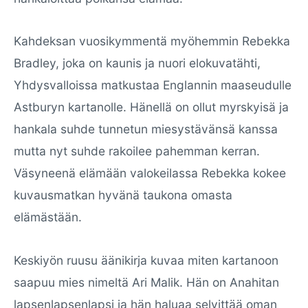
Kahdeksan vuosikymmentä myöhemmin Rebekka
Bradley, joka on kaunis ja nuori elokuvatähti,
Yhdysvalloissa matkustaa Englannin maaseudulle
Astburyn kartanolle. Hänellä on ollut myrskyisä ja
hankala suhde tunnetun miesystävänsä kanssa
mutta nyt suhde rakoilee pahemman kerran.
Väsyneenä elämään valokeilassa Rebekka kokee
kuvausmatkan hyvänä taukona omasta
elämästään.
Keskiyön ruusu äänikirja kuvaa miten kartanoon
saapuu mies nimeltä Ari Malik. Hän on Anahitan
lapsenlapsenlapsi ja hän haluaa selvittää oman