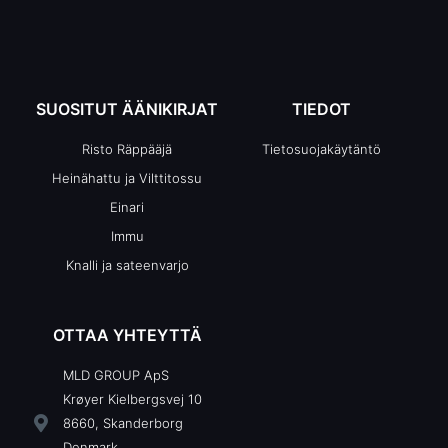
SUOSITUT ÄÄNIKIRJAT
TIEDOT
Risto Räppääjä
Tietosuojakäytäntö
Heinähattu ja Vilttitossu
Einari
Immu
Knalli ja sateenvarjo
OTTAA YHTEYTTÄ
MLD GROUP ApS
Krøyer Kielbergsvej 10
8660, Skanderborg
Denmark