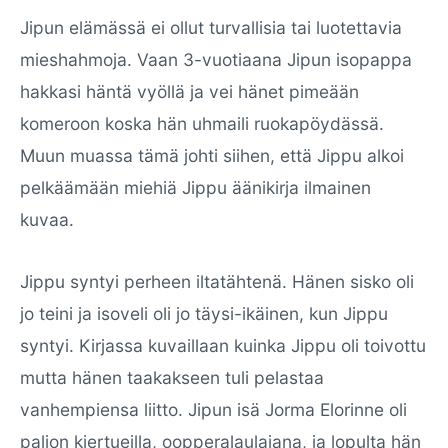
Jipun elämässä ei ollut turvallisia tai luotettavia
mieshahmoja. Vaan 3-vuotiaana Jipun isopappa
hakkasi häntä vyöllä ja vei hänet pimeään
komeroon koska hän uhmaili ruokapöydässä.
Muun muassa tämä johti siihen, että Jippu alkoi
pelkäämään miehiä Jippu äänikirja ilmainen
kuvaa.
Jippu syntyi perheen iltatähtenä. Hänen sisko oli
jo teini ja isoveli oli jo täysi-ikäinen, kun Jippu
syntyi. Kirjassa kuvaillaan kuinka Jippu oli toivottu
mutta hänen taakakseen tuli pelastaa
vanhempiensa liitto. Jipun isä Jorma Elorinne oli
paljon kiertueilla, oopperalaulajana, ja lopulta hän