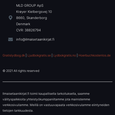
MLD GROUP ApS
Krøyer Kielbergsvej 10
8660, Skanderborg
Denmark
CVR: 38826794
info@ilmaisetaanikirjat.fi
Gratislydbog.dk
|
Ljudbokgratis.se
|
Lydbokgratis.no
|
Hoerbuchkostenlos.de
© 2021 All rights reserved
Ilmaisetaanikirjat.fi toimii kaupallisella tarkoituksella, saamme
välityspalkkioita yhteistyökumppaniltamme jota mainistemme
verkkosivuilamme. Meillä on vastuuvapaata verkkosivulamme eiintyneiden
tietojen tarkkuudesta.