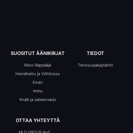
SUOSITUT ÄÄNIKIRJAT
TIEDOT
Risto Räppääjä
Tietosuojakäytäntö
Heinähattu ja Vilttitossu
Einari
Immu
Knalli ja sateenvarjo
OTTAA YHTEYTTÄ
MLD GROUP ApS