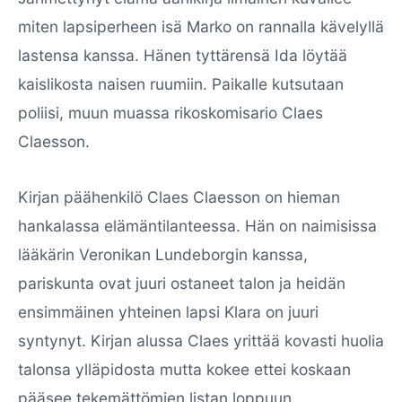
miten lapsiperheen isä Marko on rannalla kävelyllä
lastensa kanssa. Hänen tyttärensä Ida löytää
kaislikosta naisen ruumiin. Paikalle kutsutaan
poliisi, muun muassa rikoskomisario Claes
Claesson.
Kirjan päähenkilö Claes Claesson on hieman
hankalassa elämäntilanteessa. Hän on naimisissa
lääkärin Veronikan Lundeborgin kanssa,
pariskunta ovat juuri ostaneet talon ja heidän
ensimmäinen yhteinen lapsi Klara on juuri
syntynyt. Kirjan alussa Claes yrittää kovasti huolia
talonsa ylläpidosta mutta kokee ettei koskaan
pääsee tekemättömien listan loppuun.