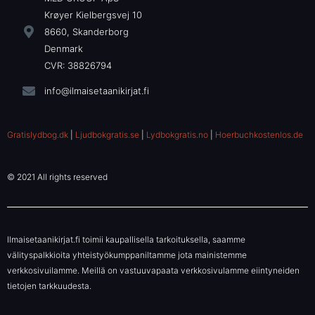
Krøyer Kielbergsvej 10
8660, Skanderborg
Denmark
CVR: 38826794
info@ilmaisetaanikirjat.fi
Gratislydbog.dk
|
Ljudbokgratis.se
|
Lydbokgratis.no
|
Hoerbuchkostenlos.de
© 2021 All rights reserved
Ilmaisetaanikirjat.fi toimii kaupallisella tarkoituksella, saamme
välityspalkkioita yhteistyökumppaniltamme jota mainistemme
verkkosivuilamme. Meillä on vastuuvapaata verkkosivulamme eiintyneiden
tietojen tarkkuudesta.