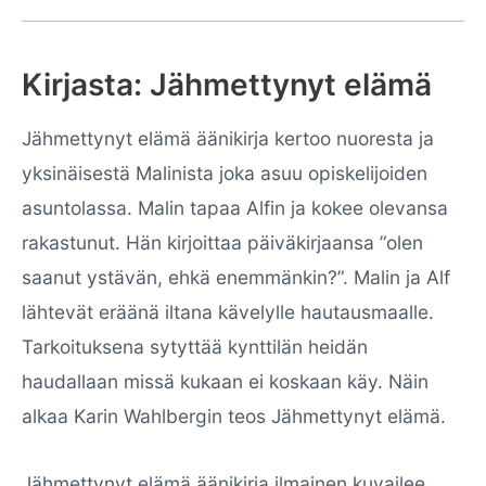
Kirjasta: Jähmettynyt elämä
Jähmettynyt elämä äänikirja kertoo nuoresta ja
yksinäisestä Malinista joka asuu opiskelijoiden
asuntolassa. Malin tapaa Alfin ja kokee olevansa
rakastunut. Hän kirjoittaa päiväkirjaansa ”olen
saanut ystävän, ehkä enemmänkin?”. Malin ja Alf
lähtevät eräänä iltana kävelylle hautausmaalle.
Tarkoituksena sytyttää kynttilän heidän
haudallaan missä kukaan ei koskaan käy. Näin
alkaa Karin Wahlbergin teos Jähmettynyt elämä.
Jähmettynyt elämä äänikirja ilmainen kuvailee